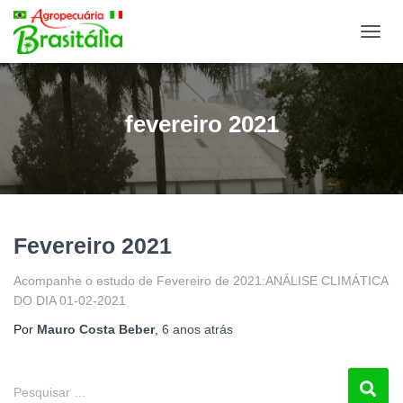
ALTE
NAVE
fevereiro 2021
Fevereiro 2021
Acompanhe o estudo de Fevereiro de 2021:ANÁLISE CLIMÁTICA
DO DIA 01-02-2021
Por
Mauro Costa Beber
,
6 anos
atrás
P
Pesquisar …