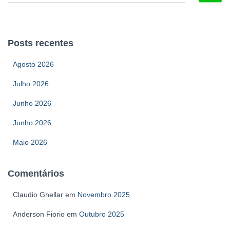
e
s
q
u
Posts recentes
i
s
Agosto 2026
a
r
Julho 2026
p
o
Junho 2026
r
Junho 2026
:
Maio 2026
Comentários
Claudio Ghellar
em
Novembro 2025
Anderson Fiorio
em
Outubro 2025