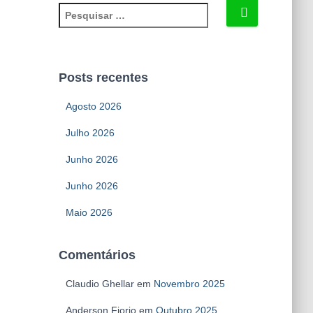
P
e
s
q
u
Posts recentes
i
s
Agosto 2026
a
r
Julho 2026
p
Junho 2026
o
r
Junho 2026
:
Maio 2026
Comentários
Claudio Ghellar
em
Novembro 2025
Anderson Fiorio
em
Outubro 2025