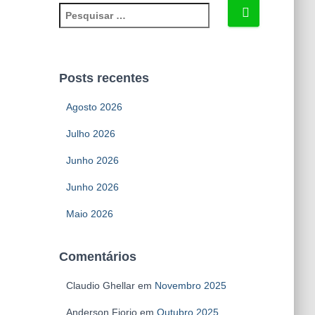
P
e
s
q
u
Posts recentes
i
s
Agosto 2026
a
r
Julho 2026
p
Junho 2026
o
r
Junho 2026
:
Maio 2026
Comentários
Claudio Ghellar
em
Novembro 2025
Anderson Fiorio
em
Outubro 2025