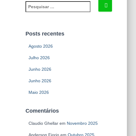
P
e
s
q
u
Posts recentes
i
s
Agosto 2026
a
r
Julho 2026
p
Junho 2026
o
r
Junho 2026
:
Maio 2026
Comentários
Claudio Ghellar
em
Novembro 2025
Anderson Fiorio
em
Outubro 2025