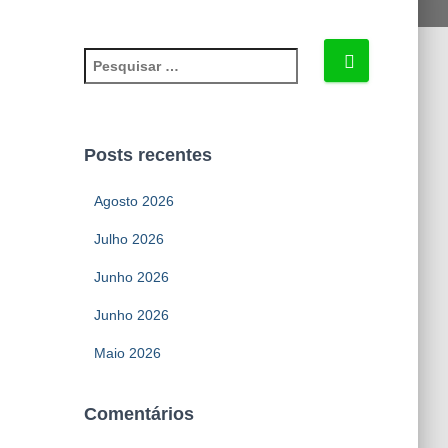
P
e
s
q
u
Posts recentes
i
s
Agosto 2026
a
r
Julho 2026
p
Junho 2026
o
r
Junho 2026
:
Maio 2026
Comentários