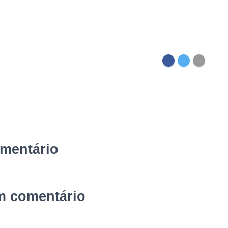
4
omentário
m comentário