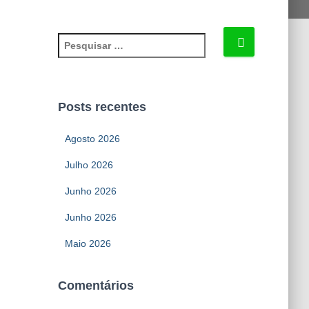
P
e
s
q
u
Posts recentes
i
s
Agosto 2026
a
r
Julho 2026
p
Junho 2026
o
r
Junho 2026
:
Maio 2026
Comentários