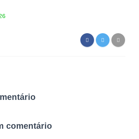
26
omentário
m comentário